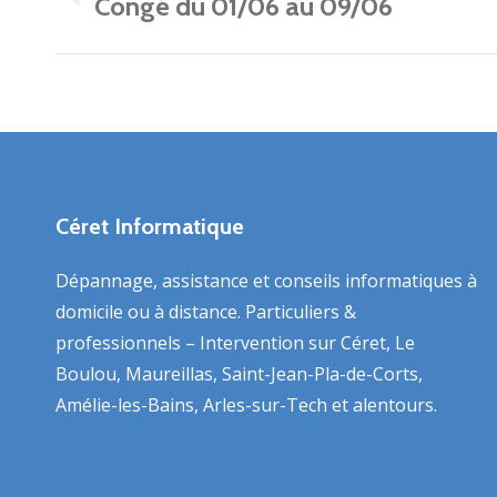
ARTICLE
Congé du 01/06 au 09/06
Article
précédent
:
Céret Informatique
Dépannage, assistance et conseils informatiques à
domicile ou à distance. Particuliers &
professionnels – Intervention sur Céret, Le
Boulou, Maureillas, Saint-Jean-Pla-de-Corts,
Amélie-les-Bains, Arles-sur-Tech et alentours.