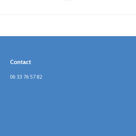
Article
suivant
:
Contact
06 33 76 57 82