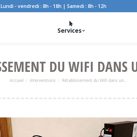
Lundi - vendredi : 8h - 18h | Samedi : 8h - 12h
Services
SSEMENT DU WIFI DANS 
Vous êtes ici :
Accueil
Interventions
Rétablissement du Wifi dans un…