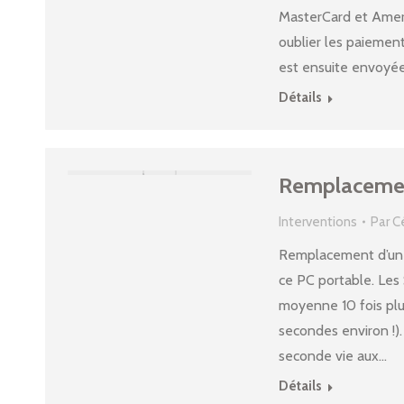
MasterCard et Ameri
oublier les paiemen
est ensuite envoyée
Détails
Remplacement
Interventions
Par
C
Remplacement d’un d
ce PC portable. Les
moyenne 10 fois plu
secondes environ !).
seconde vie aux…
Détails