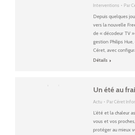
Interventions
Par
C
Depuis quelques jou
vers la nouvelle Fre
de « décodeur TV » e
gestion Philips Hue,
Céret, avec configu
Détails
Un été au fra
Actu
Par
Céret Inf
L’été et la chaleur a
vous et vos proches,
protéger au mieux vo