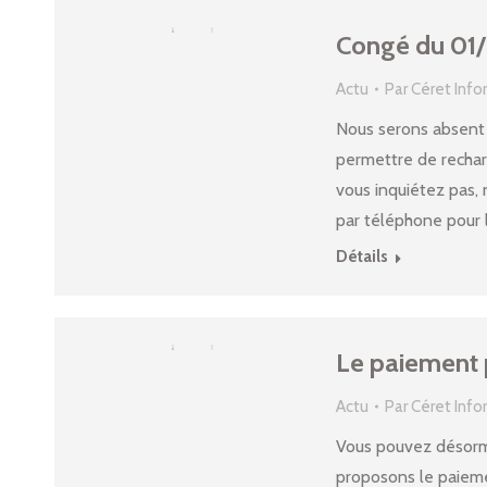
Congé du 01
Actu
Par
Céret Inf
Nous serons absent d
permettre de recharg
vous inquiétez pas, 
par téléphone pour 
Détails
Le paiement p
Actu
Par
Céret Inf
Vous pouvez désorma
proposons le paieme