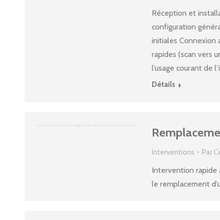
Réception et instal
configuration généra
initiales Connexion 
rapides (scan vers u
l’usage courant de l
Détails
Remplacement
Interventions
Par
C
Intervention rapide
le remplacement d’un